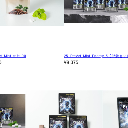
t_Mint_cafe_90
25_PreAct_Mint_Energy_5【25袋セ
0
¥9,375