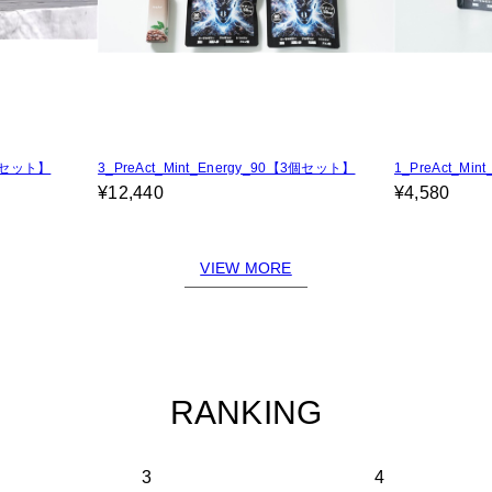
5袋セット】
3_PreAct_Mint_Energy_90【3個セット】
1_PreAct_Mint
¥12,440
¥4,580
VIEW MORE
RANKING
3
4