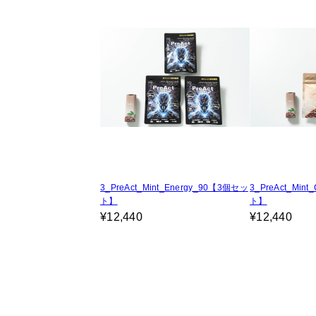
3_PreAct_Mint_Energy_90【3個セッ
3_PreAct_Min
ト】
ト】
¥12,440
¥12,440