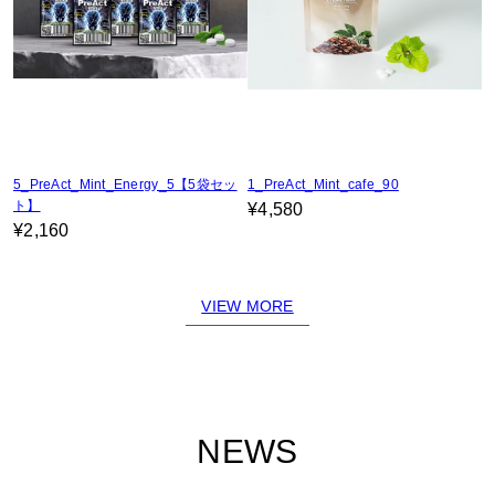
5_PreAct_Mint_Energy_5【5袋セッ
1_PreAct_Mint_cafe_90
ト】
¥4,580
¥2,160
VIEW MORE
NEWS