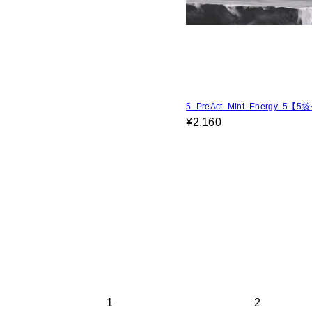
5_PreAct_Mint_Energy_5【
¥2,160
1
2