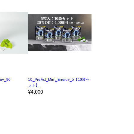
rgy_90
10_PreAct_Mint_Energy_5【10袋セ
ット】
¥4,000