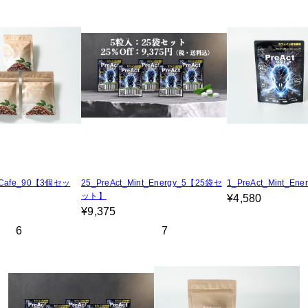
t_Cafe_90【3個セッ
25_PreAct_Mint_Energy_5【25袋セ
1_PreAct_Mint_Ene
ット】
¥4,580
¥9,375
6
7