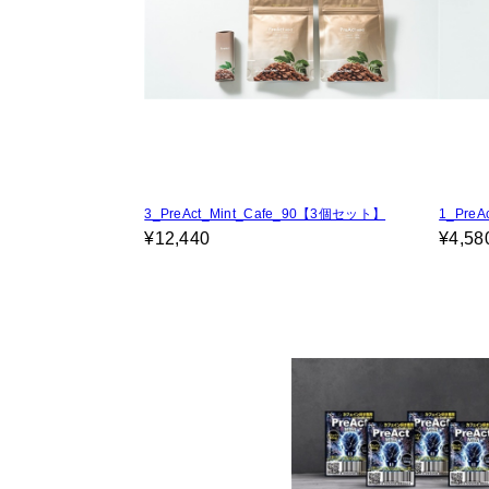
3_PreAct_Mint_Cafe_90【3個セット】
1_PreAc
¥12,440
¥4,58